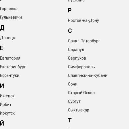
Пушкино
Горловка
Р
Гулькевичи
Ростов-на-Дону
Д
С
Донецк
Санкт-Петербург
Е
Сарапул
Евпатория
Серпухов
Екатеринбург
Симферополь
Ессентуки
Славянск-на-Кубани
Сочи
И
Старый Оскол
Ижевск
Сургут
Ирбит
Сыктывкар
Иркутск
Т
Й