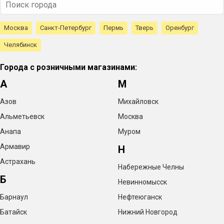
Москва
Санкт-Петербург
Пермь
Тверь
Оренбург
Челябинск
Города с розничными магазинами:
А
М
Азов
Михайловск
Альметьевск
Москва
Анапа
Муром
Армавир
Н
Астрахань
Набережные Челны
Б
Невинномысск
Барнаул
Нефтеюганск
Батайск
Нижний Новгород