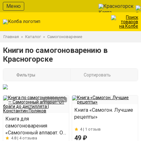
Меню
Красногорск
Главная
Каталог
Самогоноварение
»
»
Книги по самогоноварению в
Красногорске
Фильтры
Сортировать
Скидка 37%
Книга «Самогон. Лучшие
рецепты»
Книга для
самогоноварения
4 |
1 отзыв
«Сaмогонный аппарат. От
49 ₽
4.8 |
4 отзыва
браги до дистиллята»