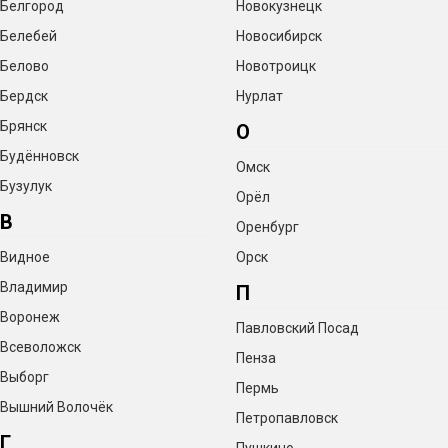
Белгород
Новокузнецк
Белебей
Новосибирск
Белово
Новотроицк
Бердск
Нурлат
Брянск
О
Будённовск
Омск
Бузулук
Орёл
В
Оренбург
Видное
Орск
Владимир
П
Воронеж
Павловский Посад
Всеволожск
Пенза
Выборг
Пермь
Вышний Волочёк
Петропавловск
Г