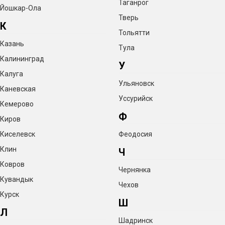
Таганрог
Йошкар-Ола
Тверь
К
Тольятти
Казань
Тула
Калининград
У
Калуга
Ульяновск
Каневская
Уссурийск
Кемерово
Ф
Киров
Киселевск
Феодосия
Клин
Ч
Ковров
Чернянка
Кувандык
Чехов
Курск
Ш
Л
Шадринск